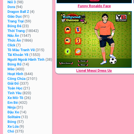
Nối 3
(98)
Funny Ronaldo Face
Dora
(94)
Dragon Ball Z
(4)
Giáo Dục
(91)
Trang Trại
(59)
Bóng Đá
(23)
Thời Trang
(18042)
Nấu Ăn
(1547)
Thức Ăn
(1866)
Click
(7)
Tô Màu Tranh Vẽ
(315)
Tài Khoản Y8
(1553)
Người Ngoài Hành Tinh
(38)
Bóng Rổ
(14)
Mèo
(400)
Lionel Messi Dress Up
Hoạt Hình
(644)
Công Chúa
(2101)
Giải Đố
(337)
Toán Học
(21)
Tình Yêu
(820)
Xe Mô-Tô
(26)
Em Bé
(432)
Ninja
(31)
Đậu Xe
(14)
Solitaire
(13)
Bóng
(57)
Xe Lửa
(9)
Chó
(375)