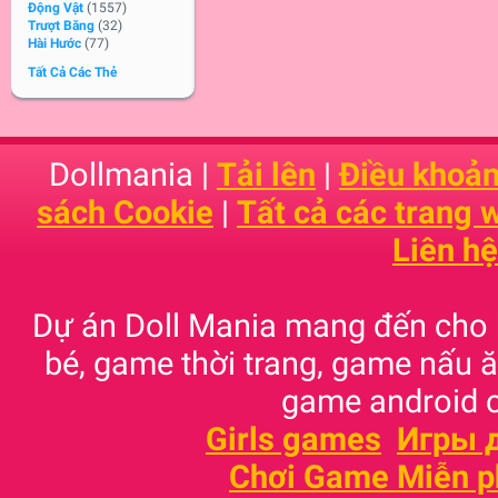
Động Vật
(1557)
Trượt Băng
(32)
Hài Hước
(77)
Tất Cả Các Thẻ
Dollmania |
Tải lên
|
Điều khoản
sách Cookie
|
Tất cả các trang
Liên hệ
Dự án Doll Mania mang đến cho
bé, game thời trang, game nấu
game android c
Girls games
Игры 
Chơi Game Miễn p