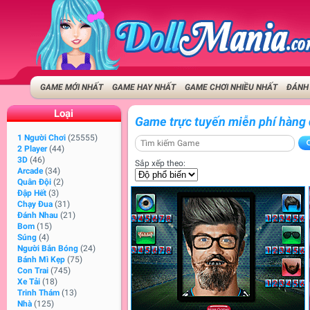
GAME MỚI NHẤT
GAME HAY NHẤT
GAME CHƠI NHIỀU NHẤT
ĐÁNH 
Loại
Game trực tuyến miễn phí hàng
1 Người Chơi
(25555)
2 Player
(44)
3D
(46)
Sắp xếp theo:
Arcade
(34)
Quân Đội
(2)
Đập Hết
(3)
Chạy Đua
(31)
Đánh Nhau
(21)
Bom
(15)
Súng
(4)
Người Bắn Bóng
(24)
Bánh Mì Kẹp
(75)
Con Trai
(745)
Xe Tải
(18)
Trinh Thám
(13)
Nhà
(125)