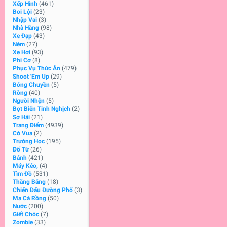
Xếp Hình
(461)
Bơi Lội
(23)
Nhập Vai
(3)
Nhà Hàng
(98)
Xe Đạp
(43)
Ném
(27)
Xe Hơi
(93)
Phi Cơ
(8)
Phục Vụ Thức Ăn
(479)
Shoot 'Em Up
(29)
Bóng Chuyền
(5)
Rồng
(40)
Người Nhện
(5)
Bọt Biển Tinh Nghịch
(2)
Sợ Hãi
(21)
Trang Điểm
(4939)
Cờ Vua
(2)
Trường Học
(195)
Đố Từ
(26)
Bánh
(421)
Máy Kéo,
(4)
Tìm Đồ
(531)
Thăng Bằng
(18)
Chiến Đấu Đường Phố
(3)
Ma Cà Rồng
(50)
Nước
(200)
Giết Chóc
(7)
Zombie
(33)