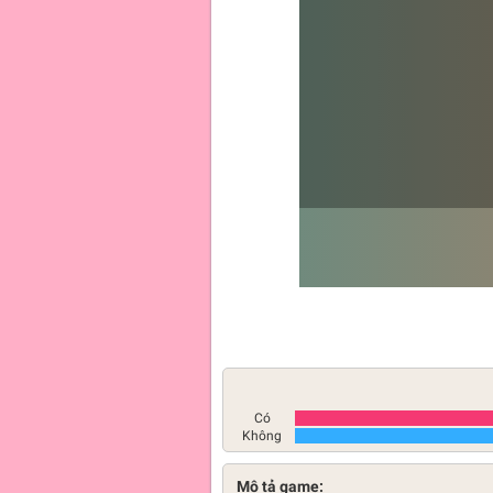
Có
Không
Mô tả game: