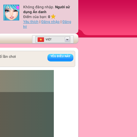
Không đăng nhập.
Người sử
dụng Ẩn danh
Điểm của bạn:
0
Yêu thích
|
Đăng nhập
|
Đăng
ký
VIỆT
ố lần chơi
YÊU ĐIỀU NÀY