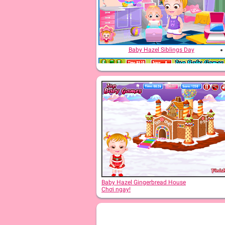
Baby Hazel Siblings Day
Baby Hazel Bed Time
Baby Hazel Gingerbread House
Chơi ngay!