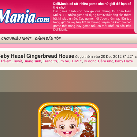
DollMania có rất nhiều game cho nữ giới để bạn có
thể chơi!
Các game dành cho con gái của chúng tôi hoàn toàn
MIỄN PHÍ. Nhiều game sử dụng html5 và không cần thêm
bất kỳ plugin nào. Các game mới được thêm vào liên tục
hàng giờ. Vì vậy hãy trở lại thường xuyên để kiểm tra các
game thời trang hay game nấu ăn mới nhất có sẵn trên
Doll Mania.
 CHƠI NHIỀU NHẤT
ĐÁNH DẤU TÔI!
 Baby Hazel Gingerbread House
được thêm vào 20 Dec 2012
81,221
s
,
Trẻ em
,
Tuyết
,
Giáng sinh
,
Trang trí
,
Em bé
,
HTML5
,
Di động
,
Cảm ứng
,
Baby Hazel