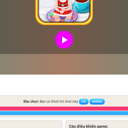
Bầu chọn:
Bạn có thích trò chơi này
CÓ
KHÔNG
Các điều khiển game: