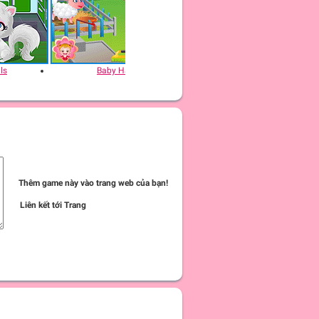
ls
Baby Hazel Farm Tour
Baby Hazel: Ne
Thêm game này vào trang web của bạn!
Liên kết tới Trang