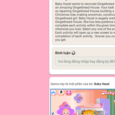
Baby Hazel wants to renovate Gingerbread 
an amazing Gingerbread House. Your task is 
as repairing Gingerbread House, building a
Christmas tree, making snowman, construct
Gingerbread girl. Baby Hazel is eagerly wait
Gingerbread House. She has less patience a
complete each activity within the given ti
otherwise you lose. Select any one of the ac
Each activity will open up a new screen to 
completion of each activity . Sooner you c
you get.
Bình luận
Game này là một phần của bộ :
Baby Hazel