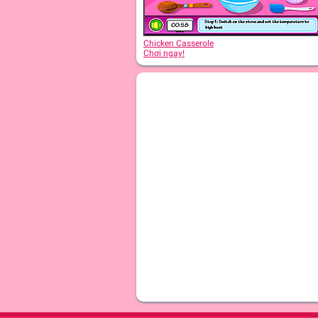
Chicken Casserole
Chơi ngay!