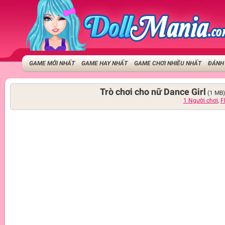
GAME MỚI NHẤT
GAME HAY NHẤT
GAME CHƠI NHIỀU NHẤT
ĐÁNH 
Trò chơi cho nữ Dance Girl
(1 MB
1 Người chơi
,
F