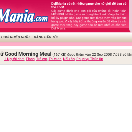
DollMania có rất nhiều game cho nữ giới để bạn có
thể chơi!
Các game dành cho con gái của chúng tôi hoàn toàn
MIỄN PHÍ. Nhiều game sử dụng html5 và không cần thêm
bất kỳ plugin nào. Các game mới được thêm vào liên tục
hàng giờ. Vì vậy hãy trở lại thường xuyên để kiểm tra các
game thời trang hay game nấu ăn mới nhất có sẵn trên
Doll Mania.
 CHƠI NHIỀU NHẤT
ĐÁNH DẤU TÔI!
 nữ Good Morning Meal
(167 KB)
được thêm vào 22 Sep 2008
7,038
số lần
1 Người chơi
,
Flash
,
Trẻ em
,
Thức ăn
,
Nấu ăn
,
Phục vụ Thức ăn