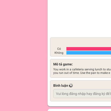
Có
Không
Mô tả game:
You work in a cafeteria serving lunch to stu
you run out of time. Use the pan to make e
Bình luận