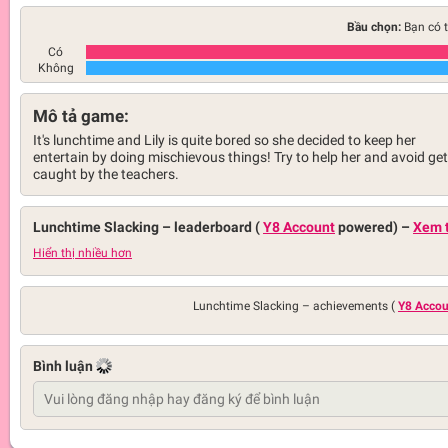
Bầu chọn:
Bạn có t
Có
Không
Mô tả game:
It's lunchtime and Lily is quite bored so she decided to keep her
entertain by doing mischievous things! Try to help her and avoid get
caught by the teachers.
Lunchtime Slacking –
leaderboard (
Y8 Account
powered)
–
Xem t
Hiển thị nhiều hơn
Lunchtime Slacking –
achievements (
Y8 Accou
Bình luận