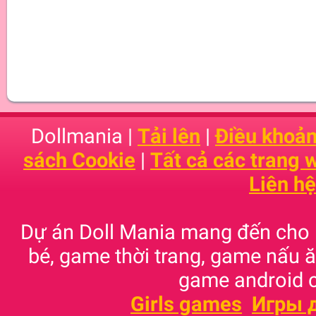
Dollmania |
Tải lên
|
Điều khoản
sách Cookie
|
Tất cả các trang
Liên hệ
Dự án Doll Mania mang đến cho
bé, game thời trang, game nấu
game android c
Girls games
Игры 