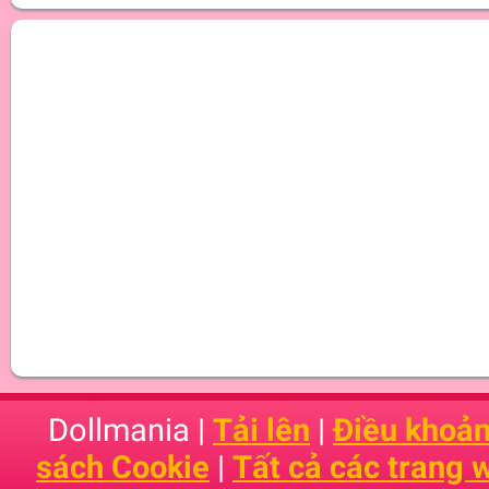
Dollmania |
Tải lên
|
Điều khoản
sách Cookie
|
Tất cả các trang