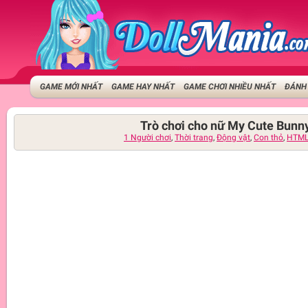
GAME MỚI NHẤT
GAME HAY NHẤT
GAME CHƠI NHIỀU NHẤT
ĐÁNH 
Trò chơi cho nữ My Cute Bunn
1 Người chơi
,
Thời trang
,
Động vật
,
Con thỏ
,
HTM