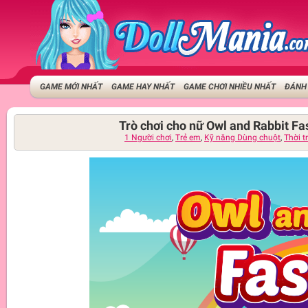
GAME MỚI NHẤT
GAME HAY NHẤT
GAME CHƠI NHIỀU NHẤT
ĐÁNH 
Trò chơi cho nữ Owl and Rabbit Fa
1 Người chơi
,
Trẻ em
,
Kỹ năng Dùng chuột
,
Thời t