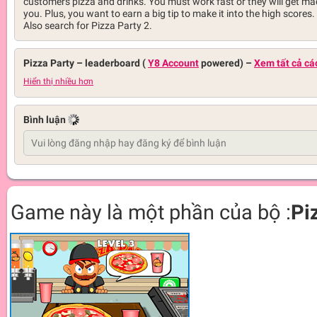
customers pizza and drinks. You must work fast or they will get ma
you. Plus, you want to earn a big tip to make it into the high scores.
Also search for Pizza Party 2.
Pizza Party –
leaderboard (
Y8 Account
powered)
–
Xem tất cả cá
Hiển thị nhiều hơn
Bình luận
Game này là một phần của bộ :
Pi