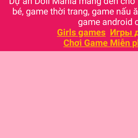
Dự án Doll Mania mang đến cho
bé, game thời trang, game nấu
game android c
Girls games
Игры 
Chơi Game Miễn p