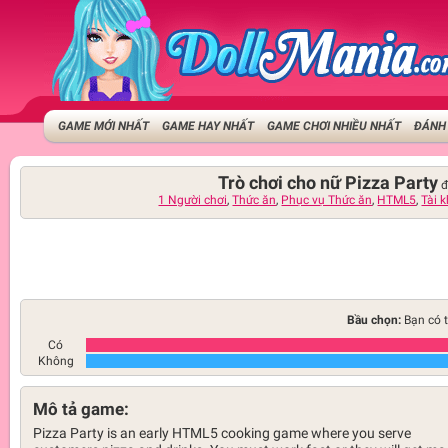
GAME MỚI NHẤT
GAME HAY NHẤT
GAME CHƠI NHIỀU NHẤT
ĐÁNH 
Trò chơi cho nữ Pizza Party
đ
1 Người chơi
,
Thức ăn
,
Phục vụ Thức ăn
,
HTML5
,
Tài 
Bầu chọn:
Bạn có t
Có
Không
Mô tả game:
Pizza Party is an early HTML5 cooking game where you serve