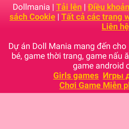
Dollmania |
Tải lên
|
Điều khoản
sách Cookie
|
Tất cả các trang
Liên hệ
Dự án Doll Mania mang đến cho
bé, game thời trang, game nấu
game android c
Girls games
Игры 
Chơi Game Miễn p