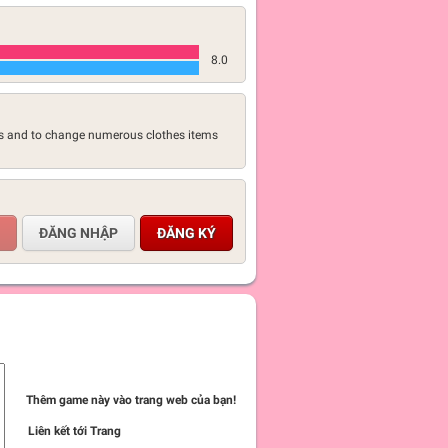
8.0
ns and to change numerous clothes items
ĐĂNG NHẬP
ĐĂNG KÝ
Thêm game này vào trang web của bạn!
Liên kết tới Trang