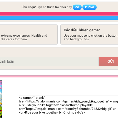
Bầu chọn:
Bạn có thích trò chơi này
CÓ
KHÔNG
Các điều khiển game:
r extreme experiences. Health and
Use your mouse to click on the butto
 Nia cares for them.
and backgrounds.