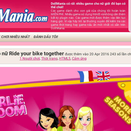
DollMania có rất nhiều game cho nữ giới để bạn có
thể chơi!
Các game dành cho con gái của chúng tôi hoàn toàn
MIỄN PHÍ. Nhiều game sử dụng html5 và không cần thêm
bất kỳ plugin nào. Các game mới được thêm vào liên tục
hàng giờ. Vì vậy hãy trở lại thường xuyên để kiểm tra các
game thời trang hay game nấu ăn mới nhất có sẵn trên
Doll Mania.
 CHƠI NHIỀU NHẤT
ĐÁNH DẤU TÔI!
o nữ Ride your bike together
được thêm vào 20 Apr 2016
243
số lần ch
1 Người chơi
,
Thời trang
,
HTML5
,
Cảm ứng