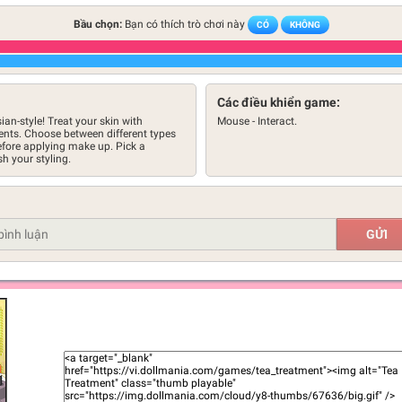
Bầu chọn:
Bạn có thích trò chơi này
CÓ
KHÔNG
Các điều khiển game:
ian-style! Treat your skin with
Mouse - Interact.
dients. Choose between different types
efore applying make up. Pick a
sh your styling.