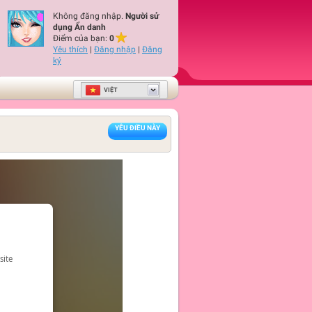
Không đăng nhập.
Người sử
dụng Ẩn danh
Điểm của bạn:
0
Yêu thích
|
Đăng nhập
|
Đăng
ký
VIỆT
YÊU ĐIỀU NÀY