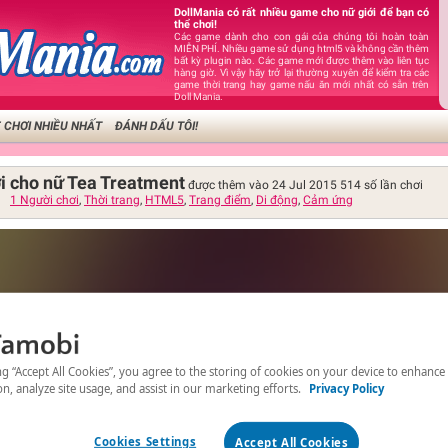
DollMania có rất nhiều game cho nữ giới để bạn có
thể chơi!
Các game dành cho con gái của chúng tôi hoàn toàn
MIỄN PHÍ. Nhiều game sử dụng html5 và không cần thêm
bất kỳ plugin nào. Các game mới được thêm vào liên tục
hàng giờ. Vì vậy hãy trở lại thường xuyên để kiểm tra các
game thời trang hay game nấu ăn mới nhất có sẵn trên
Doll Mania.
 CHƠI NHIỀU NHẤT
ĐÁNH DẤU TÔI!
i cho nữ Tea Treatment
được thêm vào 24 Jul 2015
514
số lần chơi
1 Người chơi
,
Thời trang
,
HTML5
,
Trang điểm
,
Di động
,
Cảm ứng