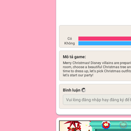
Có
Không
Mô tả game:
Merry Christmas! Disney villains are prepar
room, choose a beautiful Christmas tree and 
time to dress up, let's pick Christmas outfit
let's start our party!
Bình luận