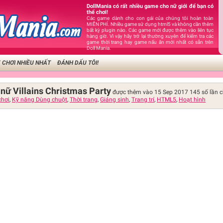
DollMania có rất nhiều game cho nữ giới để bạn có
thể chơi!
Các game dành cho con gái của chúng tôi hoàn toàn
MIỄN PHÍ. Nhiều game sử dụng html5 và không cần thêm
bất kỳ plugin nào. Các game mới được thêm vào liên tục
hàng giờ. Vì vậy hãy trở lại thường xuyên để kiểm tra các
game thời trang hay game nấu ăn mới nhất có sẵn trên
Doll Mania.
 CHƠI NHIỀU NHẤT
ĐÁNH DẤU TÔI!
 nữ Villains Christmas Party
được thêm vào 15 Sep 2017
145
số lần c
chơi
,
Kỹ năng Dùng chuột
,
Thời trang
,
Giáng sinh
,
Trang trí
,
HTML5
,
Hoạt hình