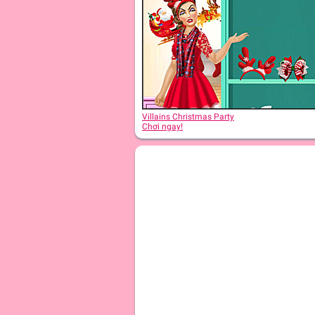
Villains Christmas Party
Chơi ngay!