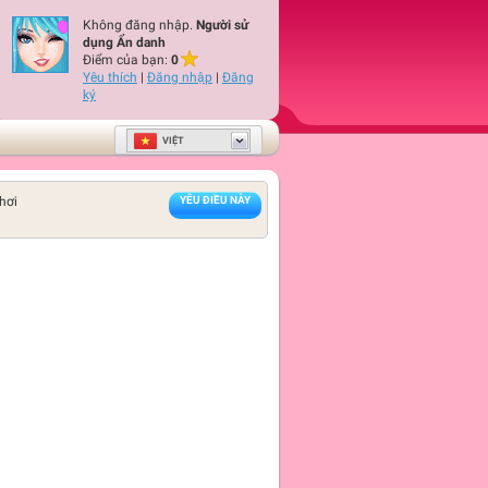
Không đăng nhập.
Người sử
dụng Ẩn danh
Điểm của bạn:
0
Yêu thích
|
Đăng nhập
|
Đăng
ký
VIỆT
hơi
YÊU ĐIỀU NÀY