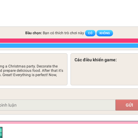
Bầu chọn:
Bạn có thích trò chơi này
CÓ
KHÔNG
Các điều khiển game:
ing a Christmas party. Decorate the
prepare delicious food. After that it's
s. Great! Everything is perfect! Now,