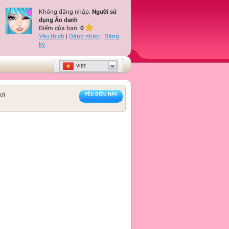
Không đăng nhập.
Người sử
dụng Ẩn danh
Điểm của bạn:
0
Yêu thích
|
Đăng nhập
|
Đăng
ký
VIỆT
ơi
YÊU ĐIỀU NÀY