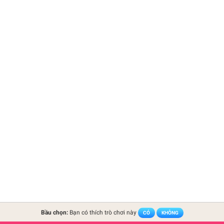
Bầu chọn:
Bạn có thích trò chơi này
CÓ
KHÔNG